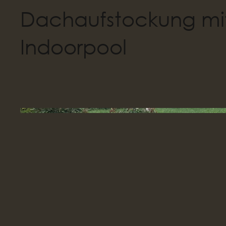
Dachaufstockung mi
Indoorpool