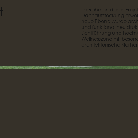
t
Im Rahmen dieses Proje
Dachaufstockung erweit
neue Ebene wurde archi
und funktional neu str
Lichtführung und hochwe
Wellnesszone mit beson
architektonische Klarhe